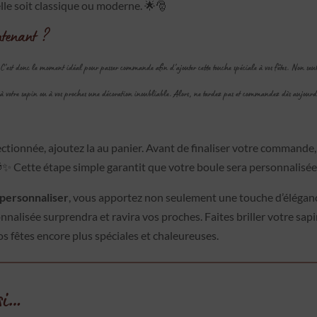
elle soit classique ou moderne. 🌟🎅
tenant ?
 C’est donc le moment idéal pour passer commande afin d’ajouter cette touche spéciale à vos fêtes. Non seul
à votre sapin ou à vos proches une décoration inoubliable. Alors, ne tardez pas et commandez dès aujourd
électionnée, ajoutez la au panier. Avant de finaliser votre commande,
🎁✨ Cette étape simple garantit que votre boule sera personnalisée 
 personnaliser
, vous apportez non seulement une touche d’élégance
nnalisée surprendra et ravira vos proches. Faites briller votre sa
s fêtes encore plus spéciales et chaleureuses.
si…