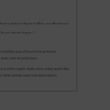
ement ces boules sont élégantes et raffinées, mais elles deviennent
'hui pour éviter toute déception ! ✨
 n'oubliez pas d’inscrire le prénom
avec soin et précision.
 à votre sapin, mais vous créez aussi des
pin cette année avec une décoration