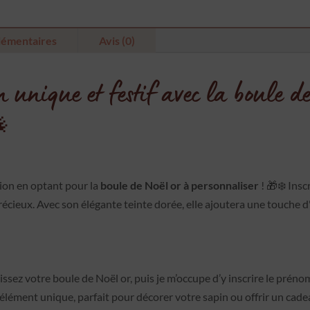
lémentaires
Avis (0)
nique et festif avec la boule de
🎄
ion en optant pour la
boule de Noël or à personnaliser
! 🎁❄️ Ins
cieux. Avec son élégante teinte dorée, elle ajoutera une touche d'or
ssez votre boule de Noël or, puis je m’occupe d’y inscrire le prén
 élément unique, parfait pour décorer votre sapin ou offrir un cad