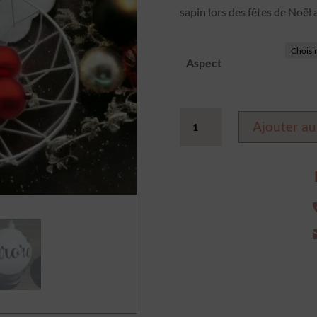
était :
est :
sapin lors des fêtes de Noël
5,00 €.
4,00
Aspect
quantité
Ajouter au
de
Boule
de
noël
rouge
à
personnaliser