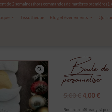
ment de 2 semaines (hors commandes de matières premières ), et
tique
Tissuthèque
Blog et évènements
Qui sui
Boule de no
personnaliser
Le
Le
5,00
€
4,00
€
prix
prix
initial
actu
Boule de noël orange à pers