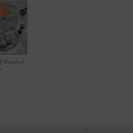
!
l blanche à
r
Le
prix
actuel
est :
.
4,00 €.