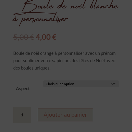
Boule de noël blanche
à personnaliser
Le
Le
5,00
€
4,00
€
prix
prix
initial
actuel
Boule de noël orange à personnaliser avec un prénom
était :
est :
pour sublimer votre sapin lors des fêtes de Noël avec
5,00 €.
4,00 €.
des boules uniques.
Aspect
quantité
Ajouter au panier
de
Boule
de