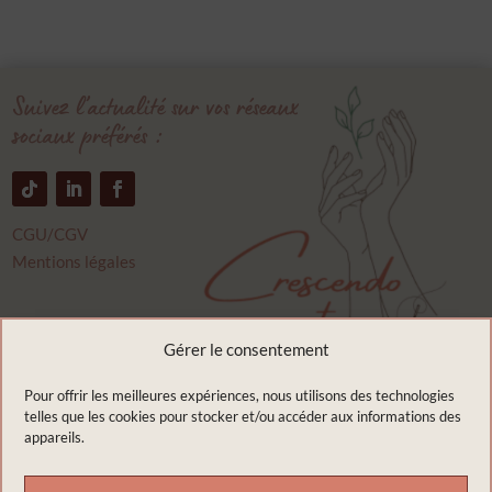
5,00 €.
4,00 €.
5,00 €.
4,00 €.
Suivez l’actualité sur vos réseaux
sociaux préférés :
CGU/CGV
Mentions légales
Crescendo couture
Gérer le consentement
9 rue du bourbonnais
03400 Saint Ennemond
Pour offrir les meilleures expériences, nous utilisons des technologies
telles que les cookies pour stocker et/ou accéder aux informations des
France
appareils.
Appelez moi :
07.67.79.26.42
Envoyez moi un e-mail :