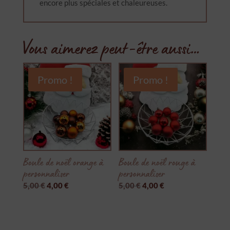
encore plus spéciales et chaleureuses.
Vous aimerez peut-être aussi…
Promo !
Promo !
Boule de noël orange à
Boule de noël rouge à
personnaliser
personnaliser
Le
Le
Le
Le
5,00
€
4,00
€
5,00
€
4,00
€
prix
prix
prix
prix
initial
actuel
initial
actuel
était :
est :
était :
est :