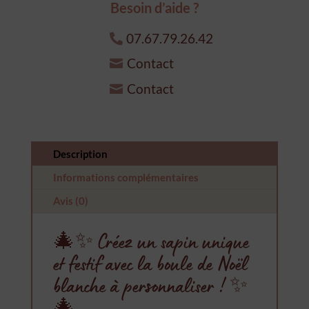
Besoin d’aide ?
noël
blanche
07.67.79.26.42
à
Contact
personnaliser
Contact
Description
Informations complémentaires
Avis (0)
🎄✨ Créez un sapin unique
et festif avec la boule de Noël
blanche à personnaliser ! ✨
🎄