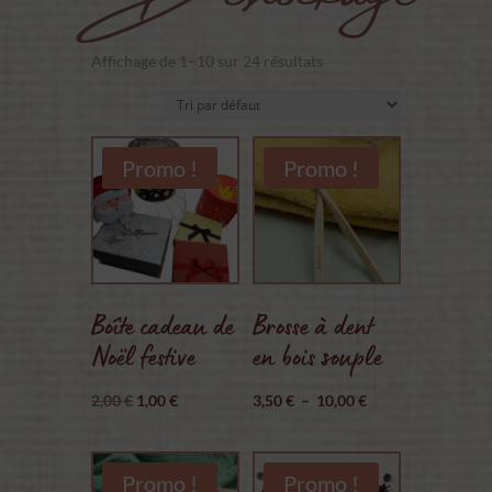
Affichage de 1–10 sur 24 résultats
Promo !
Promo !
Boîte cadeau de
Brosse à dent
Noël festive
en bois souple
Le
Le
Plage
2,00
€
1,00
€
3,50
€
–
10,00
€
prix
prix
de
initial
actuel
prix :
Promo !
Promo !
était :
est :
3,50 €