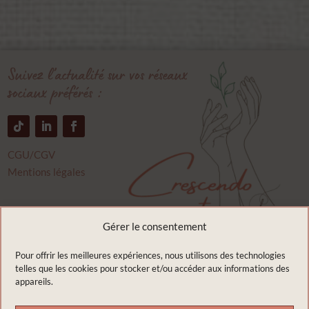
Suivez l’actualité sur vos réseaux
sociaux préférés :
CGU/CGV
Mentions légales
Crescendo couture
Gérer le consentement
9 rue du bourbonnais
03400 Saint Ennemond
Pour offrir les meilleures expériences, nous utilisons des technologies
telles que les cookies pour stocker et/ou accéder aux informations des
France
appareils.
Appelez moi :
07.67.79.26.42
Envoyez moi un e-mail :