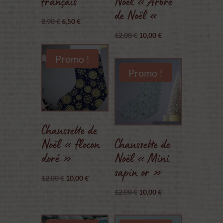
français
Noël « Arbre
de Noël «
Le
Le
8,90
€
6,50
€
prix
prix
Le
Le
12,00
€
10,00
€
initial
actuel
prix
prix
Promo !
était :
est :
initial
actuel
Promo !
8,90 €.
6,50 €.
était :
est :
12,00 €.
10,00 €.
Chaussette de
Noël « flocon
Chaussette de
doré »
Noël « Mini
sapin or »
Le
Le
12,00
€
10,00
€
prix
prix
Le
Le
12,00
€
10,00
€
initial
actuel
prix
prix
était :
est :
initial
actuel