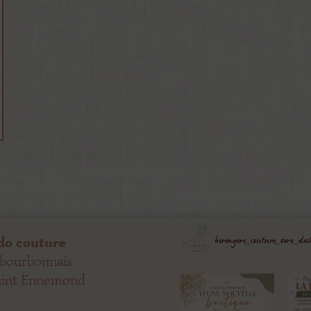
berengere_couture_zero_dec
do couture
 bourbonnais
aint Ennemond