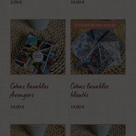
2,00
€
14,00
€
Victime de son succès
Cotons lavables
Cotons lavables
Avengers
bleutés
14,00
€
14,00
€