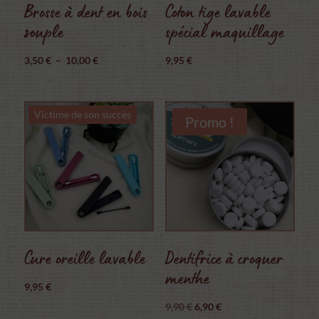
Brosse à dent en bois
Coton tige lavable
souple
spécial maquillage
Plage
3,50
€
–
10,00
€
9,95
€
de
prix :
Victime de son succès
3,50 €
Promo !
à
10,00 €
Cure oreille lavable
Dentifrice à croquer
menthe
9,95
€
Le
Le
9,90
€
6,90
€