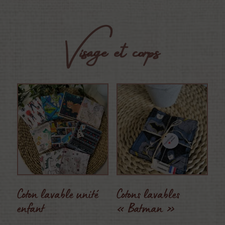
20,00 €.
17,00 €.
Visage et corps
Coton lavable unité
Cotons lavables
enfant
« Batman »