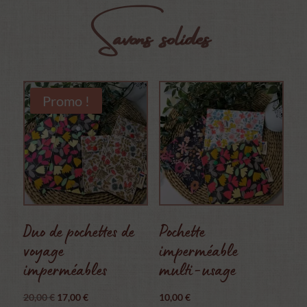
Savons solides
Promo !
Duo de pochettes de
Pochette
voyage
imperméable
imperméables
multi-usage
Le
Le
20,00
€
17,00
€
10,00
€