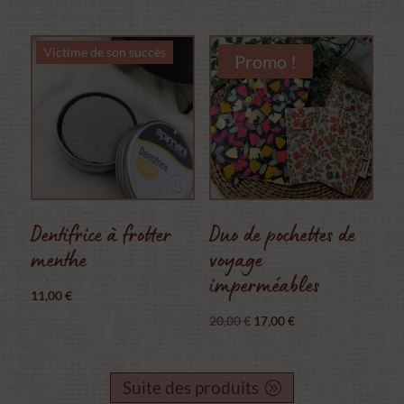
prix
prix
initial
actuel
Victime de son succès
était :
est :
Promo !
9,90 €.
6,90 €.
Dentifrice à frotter
Duo de pochettes de
menthe
voyage
imperméables
11,00
€
Le
Le
20,00
€
17,00
€
prix
prix
initial
actuel
Suite des produits
était :
est :