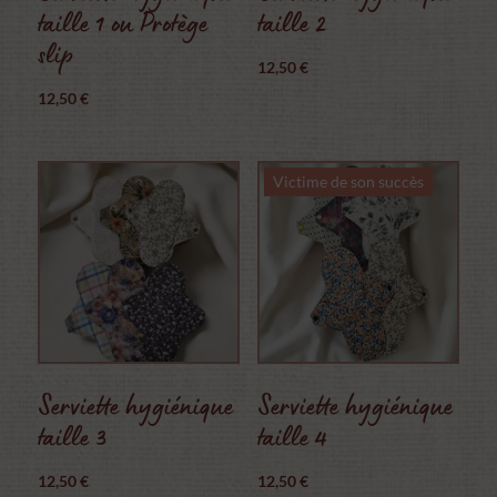
taille 1 ou Protège
taille 2
slip
12,50
€
12,50
€
Victime de son succès
Serviette hygiénique
Serviette hygiénique
taille 3
taille 4
12,50
€
12,50
€