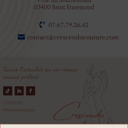
03400 Saint Ennemond
07.67.79.26.42
contact@crescendocouture.com
Suivez l’actualité sur vos réseaux
sociaux préférés :
CGU/CGV
Mentions légales