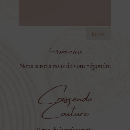
Envoi
Écrivez-nous
Nous serons ravis de vous répondre
Crescendo
Couture
9 rue du bourbonnais