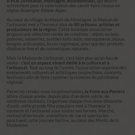
A.M.B. (Artisanat, Montagne, Bourbonnais)
, qui œuvre
activement pour la valorisation des savoir-faire locaux en
région Auvergne-Rhône-Alpes.
Au cœur du village du Mayet-de-Montagne, la Maison de
l’artisanat met à l’honneur plus de
80 artisans, artistes et
producteurs de la région
. Cette boutique associative
propose une sélection variée de créations : objets en bois,
poteries, vanneries, textiles faits main, maroquinerie, bijoux,
bougies artisanales, livres régionaux, ainsi que des produits
d’épicerie fine et de cosmétiques naturels.
Mais la Maison de l’artisanat, c’est bien plus qu’un lieu de
vente :
c’est un espace vivant dédié à la culture et à
l’artisanat
. Tout au long de l’année, l’association organise des
événements culturels et artistiques (expositions, concerts,
festivals) afin de faire rayonner la richesse du patrimoine
régional.
Parmi les rendez-vous incontournables,
la Foire aux Paniers
attire chaque année, depuis plus d’un demi-siècle, de
nombreux visiteurs. Organisée chaque troisième dimanche
d’août, cette grande fête populaire met à l’honneur la
vannerie et l’artisanat sous toutes ses formes. Marché,
restauration locale, animations de rue et spectacles
ponctuent cette journée festive, au cœur des Monts de la
Madeleine.