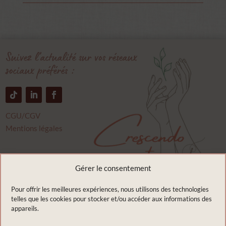
Suivez l’actualité sur vos réseaux
sociaux préférés :
CGU/CGV
Mentions légales
Crescendo couture
Gérer le consentement
9 rue du bourbonnais
03400 Saint Ennemond
Pour offrir les meilleures expériences, nous utilisons des technologies
telles que les cookies pour stocker et/ou accéder aux informations des
France
appareils.
Appelez moi :
07.67.79.26.42