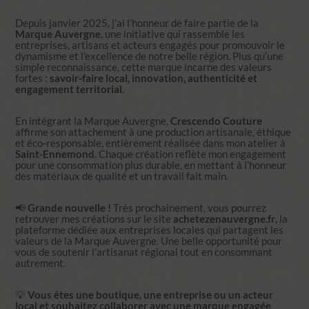
Depuis janvier 2025, j’ai l’honneur de faire partie de la
Marque Auvergne
, une initiative qui rassemble les
entreprises, artisans et acteurs engagés pour promouvoir le
dynamisme et l’excellence de notre belle région. Plus qu’une
simple reconnaissance, cette marque incarne des valeurs
fortes :
savoir-faire local, innovation, authenticité et
engagement territorial
.
En intégrant la Marque Auvergne,
Crescendo Couture
affirme son attachement à une production artisanale, éthique
et éco-responsable, entièrement réalisée dans mon atelier à
Saint-Ennemond
. Chaque création reflète mon engagement
pour une consommation plus durable, en mettant à l’honneur
des matériaux de qualité et un travail fait main.
📢
Grande nouvelle !
Très prochainement, vous pourrez
retrouver mes créations sur le site
achetezenauvergne.fr
, la
plateforme dédiée aux entreprises locales qui partagent les
valeurs de la Marque Auvergne. Une belle opportunité pour
vous de soutenir l’artisanat régional tout en consommant
autrement.
💡
Vous êtes une boutique, une entreprise ou un acteur
local et souhaitez collaborer avec une marque engagée