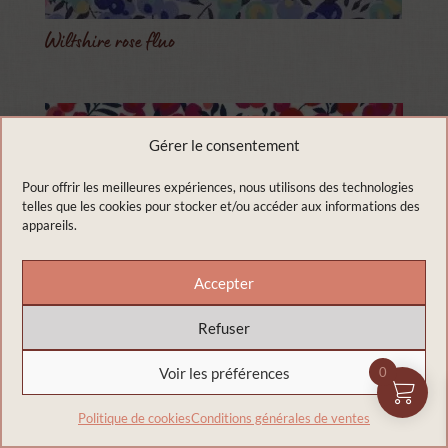
Wiltshire rose fluo
Gérer le consentement
Pour offrir les meilleures expériences, nous utilisons des technologies
telles que les cookies pour stocker et/ou accéder aux informations des
appareils.
Accepter
Refuser
Voir les préférences
0
Wiltshire rouge
Politique de cookies
Conditions générales de ventes