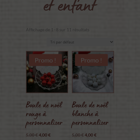
et enfant
Affichage de 1–8 sur 11 résultats
Promo !
Promo !
Boule de noël
Boule de noël
rouge à
blanche à
personnaliser
personnaliser
Le
Le
Le
Le
5,00
€
4,00
€
5,00
€
4,00
€