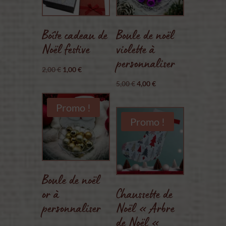
Boîte cadeau de
Boule de noël
Noël festive
violette à
personnaliser
Le
Le
2,00
€
1,00
€
prix
prix
Le
Le
5,00
€
4,00
€
initial
actuel
prix
prix
Promo !
était :
est :
initial
actuel
Promo !
2,00 €.
1,00 €.
était :
est :
5,00 €.
4,00 €.
Boule de noël
or à
Chaussette de
personnaliser
Noël « Arbre
de Noël «