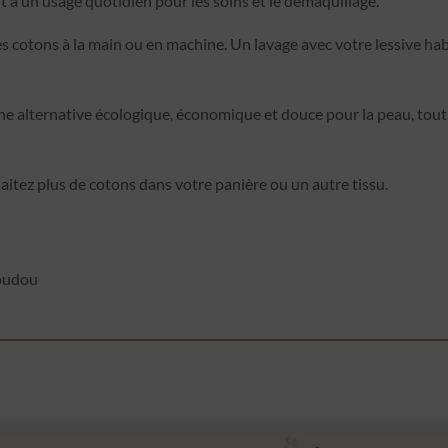
t à un usage quotidien pour les soins et le démaquillage.
cotons à la main ou en machine. Un lavage avec votre lessive habitue
e alternative écologique, économique et douce pour la peau, tout e
aitez plus de cotons dans votre panière ou un autre tissu.
doudou