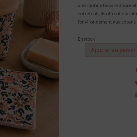
une routine beauté douce et é
entretenir, ils offrent une 
l’environnement aux cotons j
En stock
Ajouter au panier
quantité
de
Panière
7
cotons
-
collection
gloria