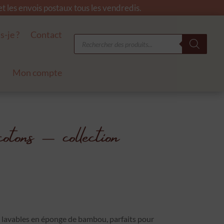
 les envois postaux tous les vendredis.
s-je ?
Contact
Recherche
de
produits
Mon compte
ons – collection
s lavables en éponge de bambou, parfaits pour