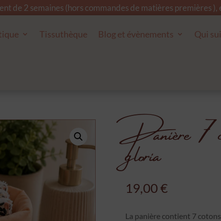
ment de 2 semaines (hors commandes de matières premières ), et
tique
Tissuthèque
Blog et évènements
Qui sui
Panière 7 cot
gloria
19,00
€
La panière contient 7 coton