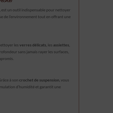
, est un outil indispensable pour nettoyer
use de l’environnement tout en offrant une
nettoyer les
verres délicats
, les
assiettes
,
ofondeur sans jamais rayer les surfaces,
ompromis.
 Grâce à son
crochet de suspension
, vous
cumulation d’humidité et garantit une