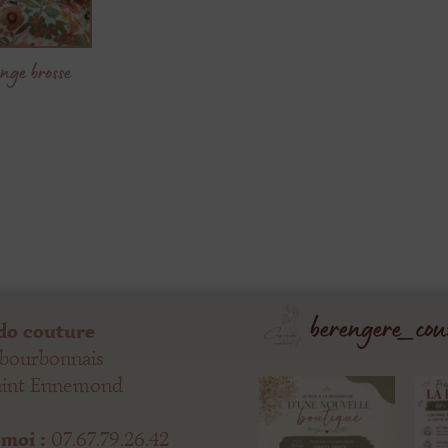
ange brosse
Le
prix
actuel
est :
.
2,45 €.
berengere_cou
do couture
 bourbonnais
aint Ennemond
moi :
07.67.79.26.42