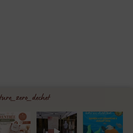
ture_zero_dechet