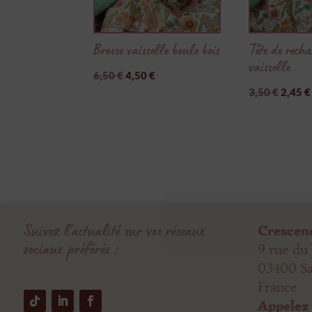
Brosse vaisselle boule bois
Tête de rech
vaisselle
Le
Le
6,50
€
4,50
€
Le
prix
prix
3,50
€
2,45
€
prix
initial
actuel
initial
était :
est :
était :
6,50 €.
4,50 €.
3,50 €
Suivez l’actualité sur vos réseaux
Crescen
sociaux préférés :
9 rue du
03400 S
France
Appelez 