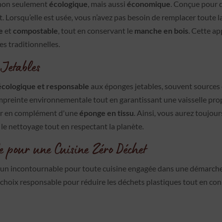
t non seulement
écologique
, mais aussi
économique
. Conçue pour d
Lorsqu’elle est usée, vous n’avez pas besoin de remplacer toute la 
e
et
compostable
, tout en conservant le
manche en bois
. Cette a
s traditionnelles.
 Jetables
écologique et responsable
aux éponges jetables, souvent sources 
empreinte environnementale tout en garantissant une vaisselle pro
ser en complément d'une
éponge en tissu
. Ainsi, vous aurez toujour
 le nettoyage tout en respectant la planète.
e pour une Cuisine Zéro Déchet
 un incontournable pour toute cuisine engagée dans une démarch
 choix responsable pour réduire les déchets plastiques tout en con