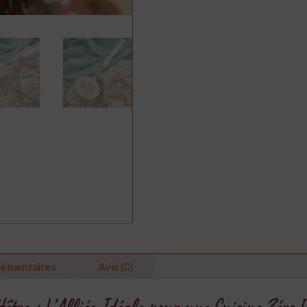
lémentaires
Avis (0)
 Hêtre : L’Alliée Idéale pour une Cuisine Zéro 