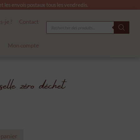
 les envois postaux tous les vendredis.
s-je ?
Contact
Recherche
de
produits
Mon compte
selle zéro déchet
el
 panier
 €.