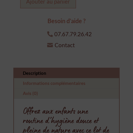
Ajouter au panier
quantité
de
Cotons
Besoin d’aide ?
lavables
07.67.79.26.42
faon
Contact
Description
Informations complémentaires
Avis (0)
Offrez aux enfants une
routine d’hygiène douce et
pleine de nature avec ce lot de