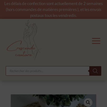
Les délais de confection sont actuellement de 2 semaines
(hors commandes de matières premières ), et les envois
postaux tous les vendredis.
Recherche
de
produits