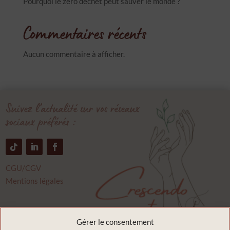
Pourquoi le zéro déchet peut sauver le monde ?
Commentaires récents
Aucun commentaire à afficher.
Suivez l’actualité sur vos réseaux
sociaux préférés :
CGU/CGV
Mentions légales
Crescendo couture
Gérer le consentement