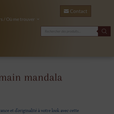
Contact
s / Où me trouver
Recherche
de
produits
 main mandala
nce et d’originalité à votre look avec cette