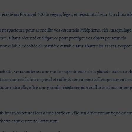
écolté au Portugal. 100 % végan, léger, et résistant à l'eau. Un choix id
t spacieuse pour accueillir vos essentiels (téléphone, clés, maquillage, 
é, alliant sécurité et élégance pour protéger vos objets personnels.
enouvelable, récoltée de manière durable sans abattre les arbres, respecta
pochette, vous soutenez une mode respectueuse de la planète, axée sur d
et accessoire à la fois original et raffiné, conçu pour celles qui aiment s
hétique naturelle, offre une grande résistance aux éraflures et aux intem
sublimer vos tenues lors d'une sortie en ville, un dîner romantique ou u
chette captiver toute l'attention.