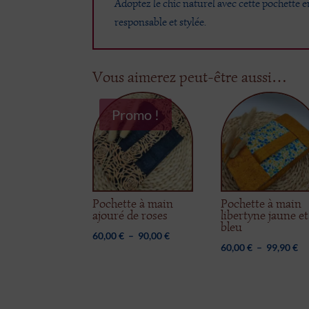
Adoptez le chic naturel avec cette pochette 
responsable et stylée.
Vous aimerez peut-être aussi…
Promo !
Pochette à main
Pochette à main
ajouré de roses
libertyne jaune et
bleu
Plage
60,00
€
–
90,00
€
Pl
60,00
€
–
99,90
€
de
de
prix :
pri
60,00 €
60
à