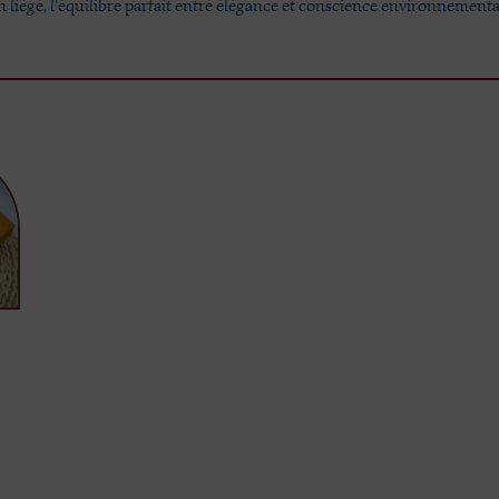
en liège, l'équilibre parfait entre élégance et conscience environnemen
age
x :
,00 €