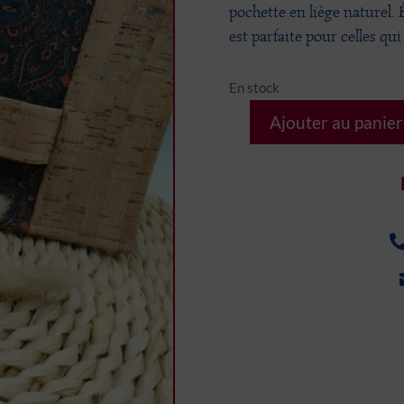
pochette en liège naturel. É
est parfaite pour celles qui 
En stock
Ajouter au panier
quantité
de
Pochette
à
main
mandala