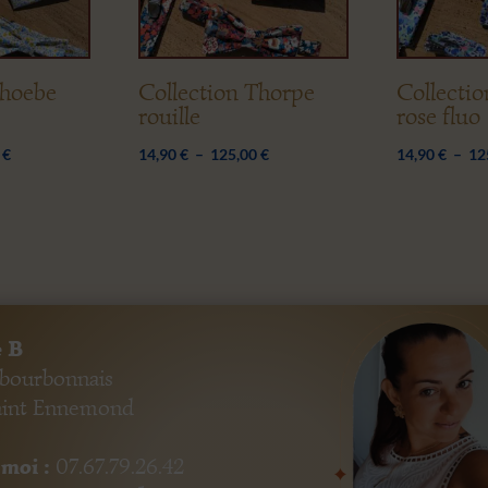
Phoebe
Collection Thorpe
Collectio
rouille
rose fluo
Plage
Plage
0
€
14,90
€
–
125,00
€
14,90
€
–
12
de
de
prix :
prix :
14,90 €
14,90 €
à
à
125,00 €
125,00 €
 B
 bourbonnais
aint Ennemond
moi :
07.67.79.26.42