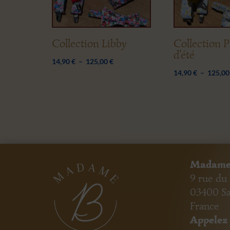
Collection Libby
Collection 
d’été
Plage
14,90
€
–
125,00
€
14,90
€
–
125,0
de
prix :
14,90 €
à
125,00 €
Madame
9 rue du
03400 S
France
Appelez 