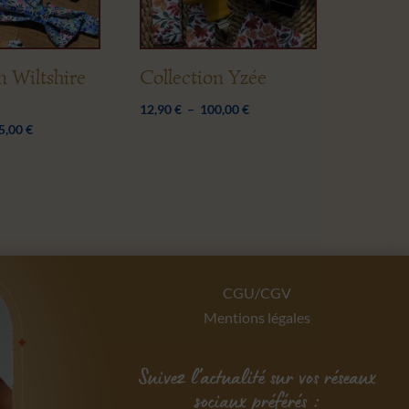
n Wiltshire
Collection Yzée
Plage
12,90
€
–
100,00
€
Plage
5,00
€
de
de
prix :
prix :
12,90 €
14,90 €
à
à
100,00 €
125,00 €
CGU/CGV
Mentions légales
Suivez l’actualité sur vos réseaux
sociaux préférés :