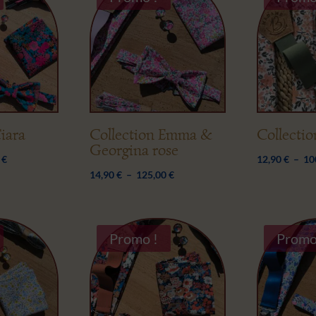
iara
Collection Emma &
Collectio
Georgina rose
Plage
0
€
12,90
€
–
10
Plage
14,90
€
–
125,00
€
de
de
prix :
prix :
14,90 €
14,90 €
à
Promo !
Promo
à
125,00 €
125,00 €