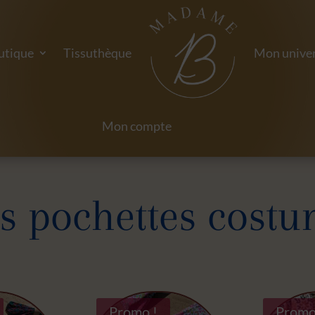
utique
Tissuthèque
Mon univer
Mon compte
s pochettes cost
Promo !
Promo