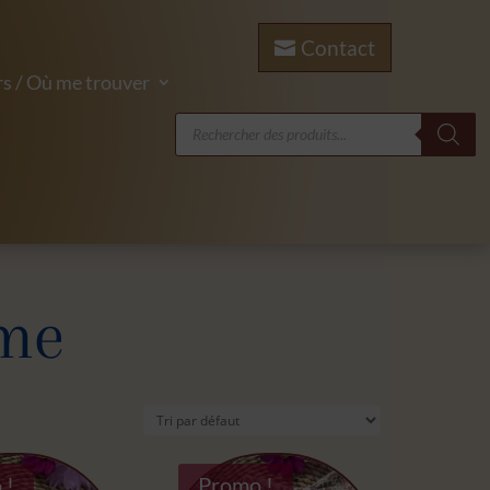
Contact
s / Où me trouver
Recherche
de
produits
ume
 !
Promo !