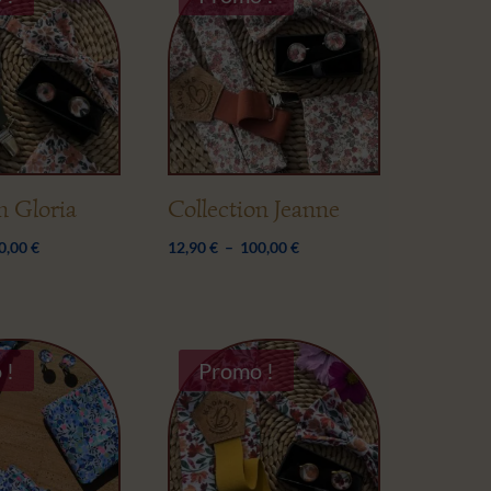
n Gloria
Collection Jeanne
Plage
Plage
0,00
€
12,90
€
–
100,00
€
de
de
prix :
prix :
12,90 €
12,90 €
à
à
 !
Promo !
100,00 €
100,00 €