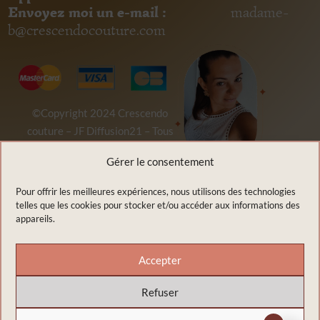
Envoyez moi un e-mail :
madame-
b@crescendocouture.com
©Copyright 2024
Crescendo
couture
–
JF Diffusion21
– Tous
droits réservés
Gérer le consentement
Pour offrir les meilleures expériences, nous utilisons des technologies
telles que les cookies pour stocker et/ou accéder aux informations des
appareils.
Accepter
Refuser