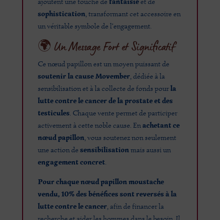
fantaisie
ajoutent une touche de
et de
sophistication
, transformant cet accessoire en
un véritable symbole de l'engagement.
🌍 Un Message Fort et Significatif
Ce nœud papillon est un moyen puissant de
soutenir la cause Movember
, dédiée à la
la
sensibilisation et à la collecte de fonds pour
lutte contre le cancer de la prostate et des
testicules
. Chaque vente permet de participer
achetant ce
activement à cette noble cause. En
nœud papillon
, vous soutenez non seulement
sensibilisation
une action de
mais aussi un
engagement concret
.
Pour chaque nœud papillon moustache
vendu, 10% des bénéfices sont reversés à la
lutte contre le cancer
, afin de financer la
recherche et aider les hommes dans le besoin. Il