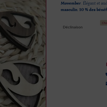
Movember
. Élégant et aud
masculin
10 % des bénéf
.
Déclinaison
quantité
de
Moustache
2.0