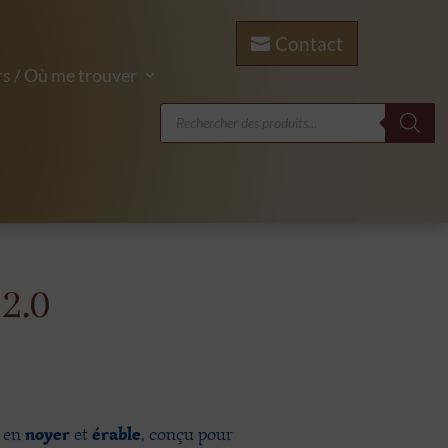
Contact
s / Où me trouver
Recherche
de
produits
2.0
noyer
érable
 en
et
, conçu pour