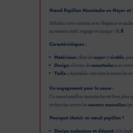
Nœud Papillon Moustache en Noyer et 
Affichez votre soutien avec élégance et au
accessoire stylé, engagé et unique ! 💪🎗️
Caractéristiques :
Matériaux :
noyer
érable
Bois de
et
, po
Design :
moustache
Forme de
avec extré
Taille :
Ajustable, convient à toutes les oc
Un engagement pour la cause :
Ce nœud papillon moustache est bien plus q
cancers masculins
recherche contre les
(pr
Pourquoi choisir ce nœud papillon ?
Design audacieux et élégant :
Un look u