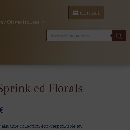
Contact
s / Où me trouver
Recherche
de
produits
Sprinkled Florals
Plage
€
de
prix :
rals
, une collection éco-responsable en