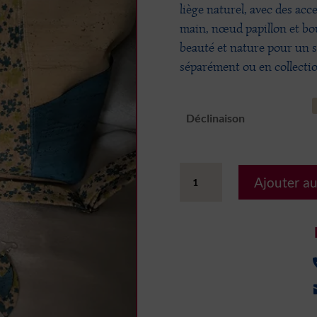
liège naturel, avec des acce
main, nœud papillon et bou
beauté et nature pour un s
séparément ou en collecti
Déclinaison
quantité
Ajouter au
de
Collection
Sprinkled
Florals