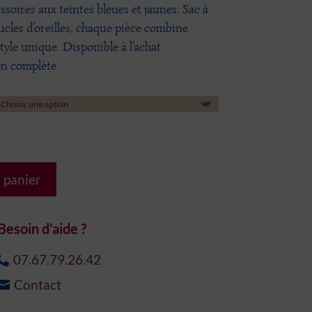
9,90 €
ssoires aux teintes bleues et jaunes. Sac à
à
cles d’oreilles, chaque pièce combine
135,00 €
tyle unique. Disponible à l’achat
on complète.
 panier
Besoin d’aide ?
07.67.79.26.42
Contact