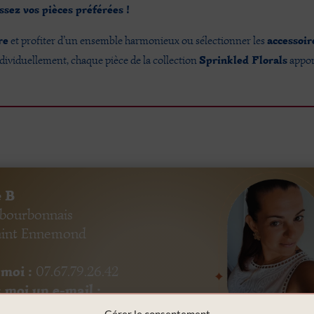
ssez vos pièces préférées !
re
accessoir
et profiter d’un ensemble harmonieux ou sélectionner les
Sprinkled Florals
ndividuellement, chaque pièce de la collection
appor
 B
 bourbonnais
aint Ennemond
moi :
07.67.79.26.42
 moi un e-mail :
me-