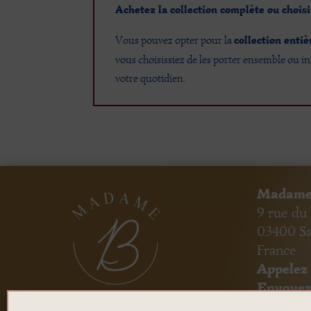
Achetez la collection complète ou choisi
collection entiè
Vous pouvez opter pour la
vous choisissiez de les porter ensemble ou i
votre quotidien.
Madame
9 rue du
03400 S
France
Appelez 
Envoyez
mada