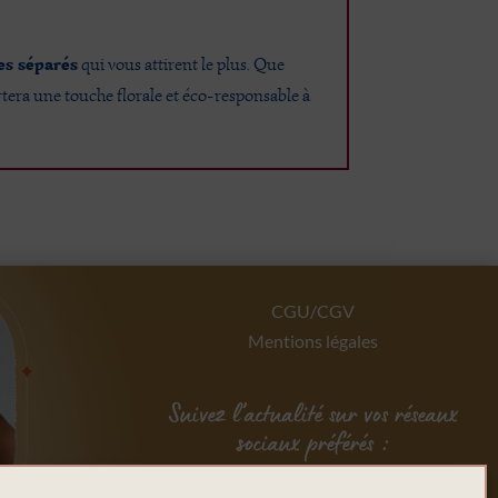
es séparés
qui vous attirent le plus. Que
tera une touche florale et éco-responsable à
CGU/CGV
Mentions légales
Suivez l’actualité sur vos réseaux
sociaux préférés :