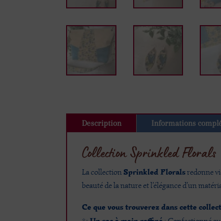
Description
Informations compl
Collection Sprinkled Florals 
Sprinkled Florals
La collection
redonne vie
beauté de la nature et l’élégance d’un maté
Ce que vous trouverez dans cette collect
Un sac à main raffiné
✨
: Confectionné ave