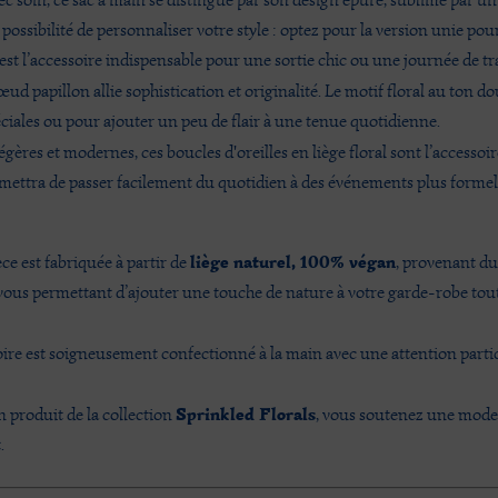
possibilité de personnaliser votre style : optez pour la version unie po
est l’accessoire indispensable pour une sortie chic ou une journée de tra
ud papillon allie sophistication et originalité. Le motif floral au ton 
péciales ou pour ajouter un peu de flair à une tenue quotidienne.
égères et modernes, ces boucles d'oreilles en liège floral sont l’accesso
mettra de passer facilement du quotidien à des événements plus formels
liège naturel, 100% végan
ce est fabriquée à partir de
, provenant du 
vous permettant d’ajouter une touche de nature à votre garde-robe tout
re est soigneusement confectionné à la main avec une attention particuli
Sprinkled Florals
n produit de la collection
, vous soutenez une mode p
.