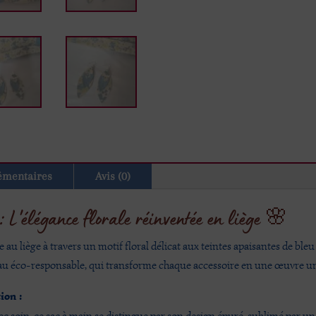
émentaires
Avis (0)
: L'élégance florale réinventée en liège 🌸
 au liège à travers un motif floral délicat aux teintes apaisantes de bleu
riau éco-responsable, qui transforme chaque accessoire en une œuvre u
ion :
c soin, ce sac à main se distingue par son design épuré, sublimé par un m