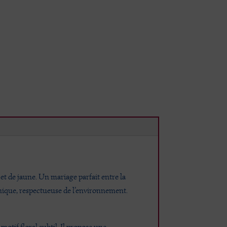
 et de jaune. Un mariage parfait entre la
nique, respectueuse de l’environnement.
otif floral subtil. Il propose une