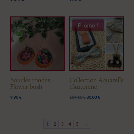
Promo !
Boucles rondes
Collection Aquarelle
Flower bush
d’automne
Le
Le
9,90
€
104,60
€
80,00
€
prix
prix
initial
actuel
était :
est :
1
2
3
4
5
→
104,60 €.
80,00 €.