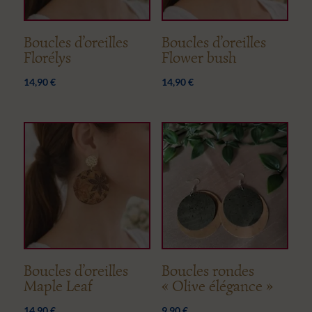
Boucles d’oreilles
Boucles d’oreilles
Florélys
Flower bush
14,90
€
14,90
€
Boucles d’oreilles
Boucles rondes
Maple Leaf
« Olive élégance »
14,90
€
9,90
€