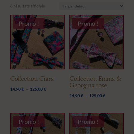
6 résultats affichés
Promo !
Promo !
Collection Ciara
Collection Emma &
Georgina rose
Plage
14,90
€
–
125,00
€
Plage
14,90
€
–
125,00
€
de
de
prix :
prix :
14,90 €
14,90 €
à
Promo !
Promo !
à
125,00 €