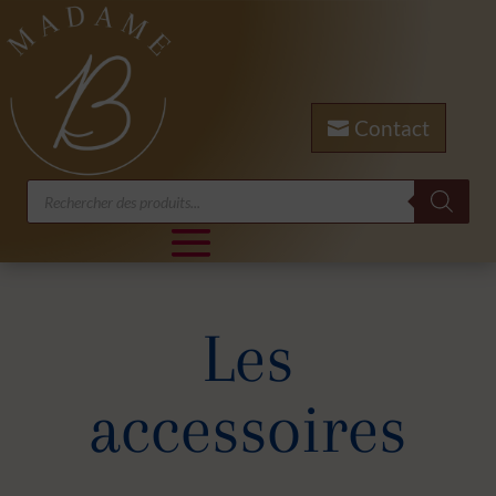
Contact
Recherche
de
produits
Les
a
ccessoires