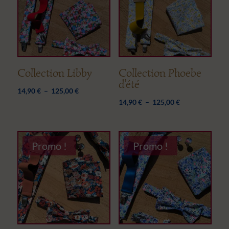
125,00 €
Collection Libby
Collection Phoebe
d’été
Plage
14,90
€
–
125,00
€
Plage
14,90
€
–
125,00
€
de
de
prix :
prix :
14,90 €
14,90 €
à
Promo !
Promo !
à
125,00 €
125,00 €