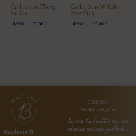
Collection Thorpe
Collection Wiltshire
rouille
rose fluo
Plage
Plage
14,90
€
–
125,00
€
14,90
€
–
125,00
€
de
de
prix :
prix :
14,90 €
14,90 €
à
à
125,00 €
125,00 €
CGU/CGV
Mentions légales
Suivez l’actualité sur vos
réseaux sociaux préférés :
Madame B