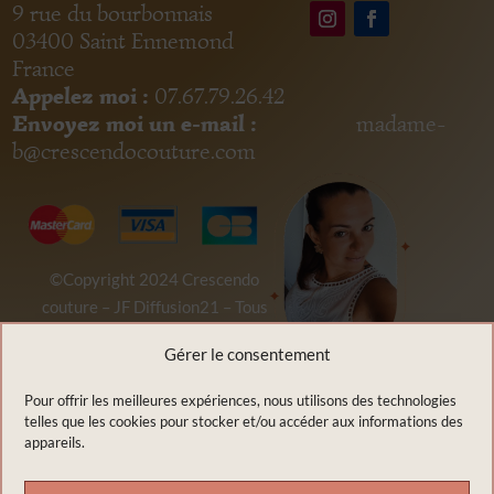
9 rue du bourbonnais
03400 Saint Ennemond
France
Appelez moi :
07.67.79.26.42
Envoyez moi un e-mail :
madame-
b@crescendocouture.com
©Copyright 2024
Crescendo
couture
–
JF Diffusion21
– Tous
droits réservés
Gérer le consentement
Pour offrir les meilleures expériences, nous utilisons des technologies
telles que les cookies pour stocker et/ou accéder aux informations des
appareils.